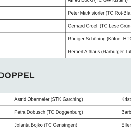
Alfred Böckl (TC GW Idstein)
Peter Marklstorfer (TC Rot-Bl
Gerhard Groell (TC Lese Grün
Rüdiger Schöning (Kölner HT
Herbert Althaus (Harburger Tu
 DOPPEL
Astrid Obermeier (STK Garching)
Kris
Petra Dobusch (TC Doggenburg)
Barb
Jolanta Bojko (TC Gensingen)
Elle