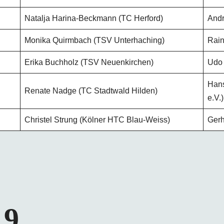
Natalja Harina-Beckmann (TC Herford)
Andr
Monika Quirmbach (TSV Unterhaching)
Rain
Erika Buchholz (TSV Neuenkirchen)
Udo 
Hans
Renate Nadge (TC Stadtwald Hilden)
e.V.)
Christel Strung (Kölner HTC Blau-Weiss)
Gerh
19