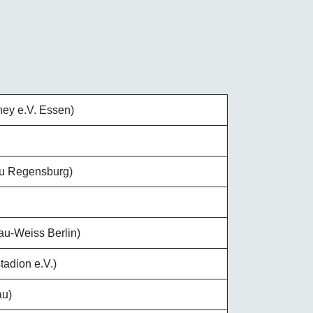
ney e.V. Essen)
au Regensburg)
u-Weiss Berlin)
adion e.V.)
au)