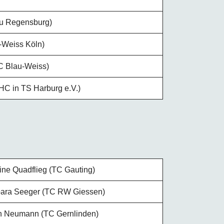
au Regensburg)
-Weiss Köln)
C Blau-Weiss)
HC in TS Harburg e.V.)
tine Quadflieg (TC Gauting)
ara Seeger (TC RW Giessen)
n Neumann (TC Gernlinden)