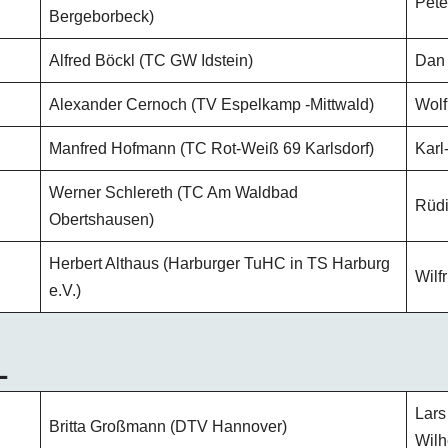
Pete
Bergeborbeck)
Alfred Böckl (TC GW Idstein)
Dan
Alexander Cernoch (TV Espelkamp -Mittwald)
Wolf
Manfred Hofmann (TC Rot-Weiß 69 Karlsdorf)
Karl
Werner Schlereth (TC Am Waldbad
Rüdi
Obertshausen)
Herbert Althaus (Harburger TuHC in TS Harburg
Wilf
e.V.)
L
Lars
Britta Großmann (DTV Hannover)
Wilh