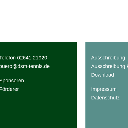
Ansprechpartner
Anfahrt
Termin
Turniergebühren
Impressionen
Telefon 02641 21920
Ausschreibung
buero@dsm-tennis.de
Ausschreibung
Download
Sponsoren
Förderer
Impressum
Datenschutz