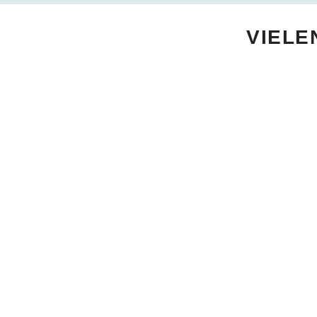
VIELE
WILLKOMMEN
AKTUELL
Grußworte
Neuigkeiten
Gastgeber
Schlaglichter