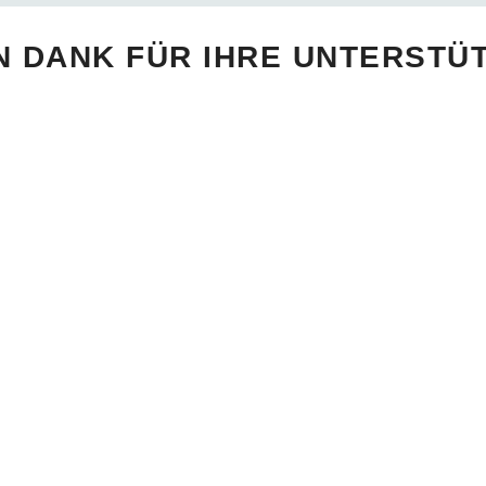
N DANK FÜR IHRE UNTERSTÜ
TURNIER
AUSRICHTER
Ausschreibung
HTC Bad Neuenahr
Veranstaltungen
Kontakt