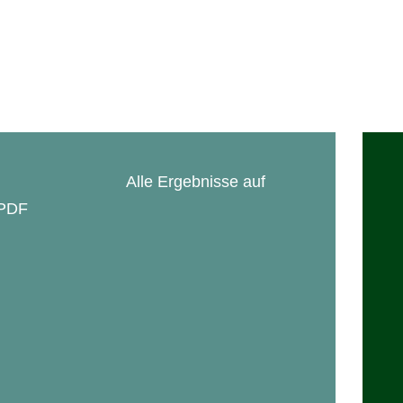
Fotogalerien
In Memoriam
Alle Ergebnisse auf
 PDF