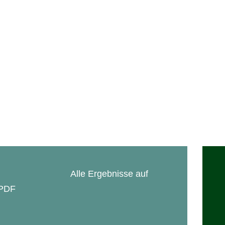
ARCHIV
KONTAKT
Rückblicke mit
Meistern und
Fotogalerien
In Memoriam
Alle Ergebnisse auf
 PDF