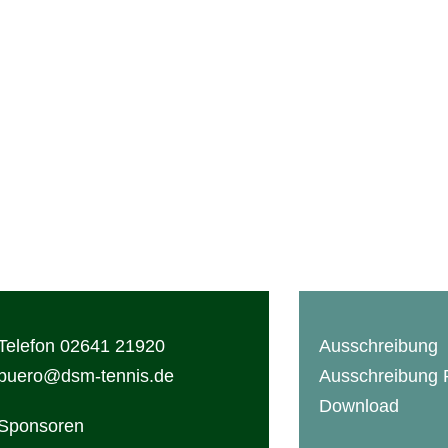
TURNIER
AUSRICHTER
Ausschreibung
HTC Bad Neuenahr
Veranstaltungen
Kontakt
Ansprechpartner
Anfahrt
Termin
Turniergebühren
Impressionen
Telefon 02641 21920
Ausschreibung
buero@dsm-tennis.de
Ausschreibung
Download
Sponsoren