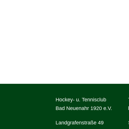
WILLKOMMEN
AKTUELL
Grußworte
Neuigkeiten
Gastgeber
Schlaglichter
Sponsoren
Veranstaltungen
Förderer
Hockey- u. Tennisclub
Bad Neuenahr 1920 e.V.
Landgrafenstraße 49