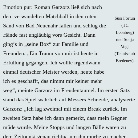
Emotion pur: Roman Garzorz ließ sich nach
dem verwandelten Matchball in den roten
Susi Fortun
Sand von Bad Neuenahr fallen und schlug die
(TC
Leonberg)
Hände fast ungläubig vors Gesicht. Dann
und Sonja
ging‘s in „seine Box“ zur Familie und
Vogt
Freunden. „Ein Traum von mir ist heute in
(Tennisclub
Bredeney)
Erfüllung gegangen. Ich wollte irgendwann
einmal deutscher Meister werden, heute habe
ich es geschafft, das nimmt mir keiner mehr
weg“, meinte Garzorz im Freudentaumel. Im ersten Satz
stand das Spiel wahrlich auf Messers Schneide, analysierte
Garzorz: „Ich lag zweimal mit einem Break zurück. Im
zweiten Satz habe ich dann gemerkt, dass mein Gegner
müde wurde. Meine Stopps und langen Bälle waren zu
dem Zeitpunkt genau richtig, um ihn mürbe zu machen.