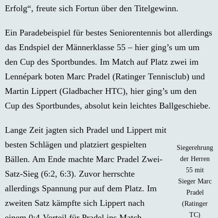
Erfolg“, freute sich Fortun über den Titelgewinn.
Ein Paradebeispiel für bestes Seniorentennis bot allerdings
das Endspiel der Männerklasse 55 – hier ging’s um um
den Cup des Sportbundes. Im Match auf Platz zwei im
Lennépark boten Marc Pradel (Ratinger Tennisclub) und
Martin Lippert (Gladbacher HTC), hier ging’s um den
Cup des Sportbundes, absolut kein leichtes Ballgeschiebe.
Lange Zeit jagten sich Pradel und Lippert mit
besten Schlägen und platziert gespielten
Siegerehrung
Bällen. Am Ende machte Marc Pradel Zwei-
der Herren
55 mit
Satz-Sieg (6:2, 6:3). Zuvor herrschte
Sieger Marc
allerdings Spannung pur auf dem Platz. Im
Pradel
zweiten Satz kämpfte sich Lippert nach
(Ratinger
TC)
einem 0:4-Vorteil für Pradel ins Match