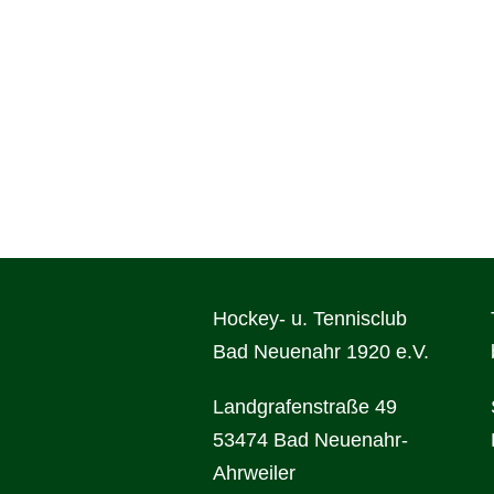
WILLKOMMEN
AKTUELL
Grußworte
Neuigkeiten
Gastgeber
Schlaglichter
Sponsoren
Veranstaltungen
Förderer
Hockey- u. Tennisclub
Bad Neuenahr 1920 e.V.
Landgrafenstraße 49
53474 Bad Neuenahr-
Ahrweiler