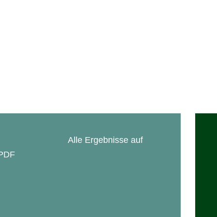
ARCHIV
KONTAKT
Rückblicke mit
Meistern und
Fotogalerien
In Memoriam
Alle Ergebnisse auf
 PDF