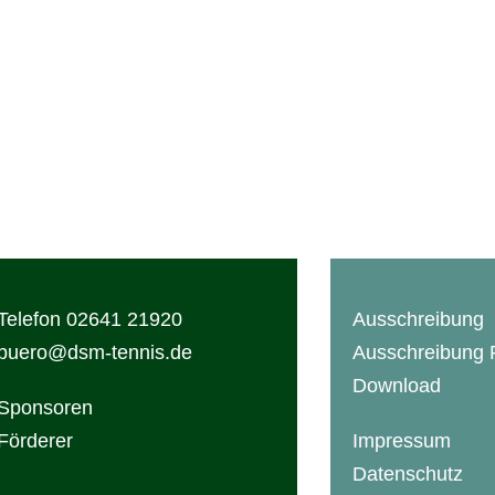
TURNIER
AUSRICHTER
Ausschreibung
HTC Bad Neuenahr
Veranstaltungen
Kontakt
Ansprechpartner
Anfahrt
Termin
Turniergebühren
Impressionen
Telefon 02641 21920
Ausschreibung
buero@dsm-tennis.de
Ausschreibung
Download
Sponsoren
Förderer
Impressum
Datenschutz